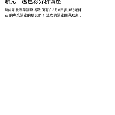
2025年6月2日
読了時間: 1分
新光三越色彩分析講座
時尚彩妝專業講座 感謝所有在3月8日參加紀老師，
在 的專業講座的朋友們！ 這次的講座圓滿結束，非
常高興能與大家分享色彩分析與個人造型的專業知
識。在這個美好的下午，我們一起探索了如何選擇
最適合自己的色彩，提升個人形象。 當天亮點：...