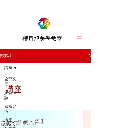
櫻月紀美學教室
部落格
講座
全部文
章
講座
媒體採
訪
風格穿
搭
講座