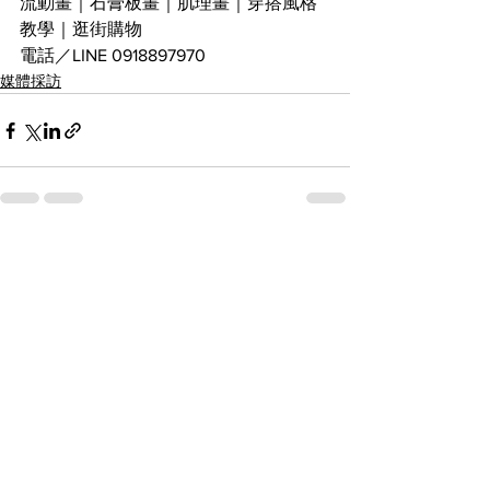
流動畫｜石膏板畫｜肌理畫｜穿搭風格
教學｜逛街購物
電話／LINE 0918897970
媒體採訪
すべて表示
最新記事