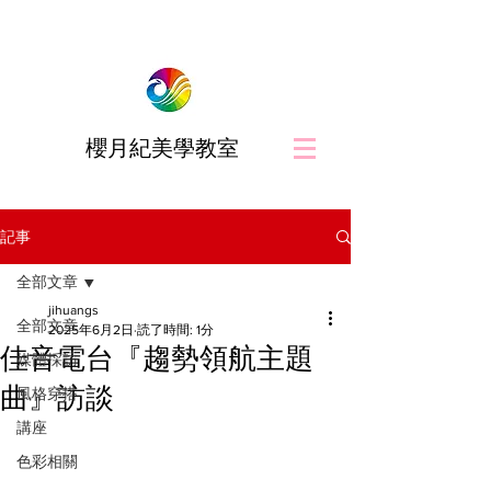
櫻月紀美學教室
記事
全部文章
jihuangs
全部文章
2025年6月2日
読了時間: 1分
佳音電台『趨勢領航主題
媒體採訪
曲』訪談
風格穿搭
講座
色彩相關